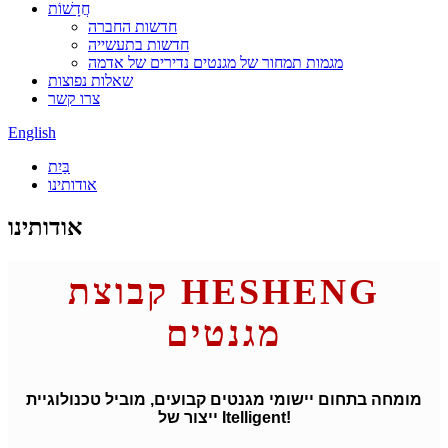
חֲדָשׁוֹת
חדשות החברה
חדשות בתעשייה
מגמות תמחור של מגנטים נדירים של אדמה
שאלות נפוצות
צרו קשר
English
בַּיִת
אודותינו
אודותינו
קבוצת HESHENG
מגנטים
מומחה בתחום יישומי מגנטים קבועים, מוביל טכנולוגיית
ייצור של Itelligent!