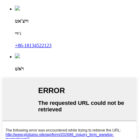
וויצ'אט
ג'ודי
+86-18134522123
רֹאשׁ