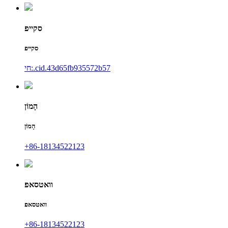
סקייפ
סקייפ
חי:.cid.43d65fb935572b57
הָמוֹן
הָמוֹן
+86-18134522123
וואטסאפ
וואטסאפ
+86-18134522123