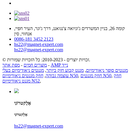
קומה 26, בניין המשרדים ג'וניואה צ'נגואנג, דרך ג'ונר, העיר חפיי,
אנחווי, סין
0086-181 3452 2123
hs22@magnet-expert.com
hs22@magnet-expert.com
© זכויות יוצרים - 2010-2023: כל הזכויות שמורות.
AMP נייד
-
מוצרים חמים
-
מפת אתר
מגנטים סופר ניאודימיום
,
מגנט קבוע חזק ביותר
,
מגנטים ניאודימיום בעלי
חוזק
,
חוזק מגנטים N50
,
חוזק מגנטים ניאודימיום N50
עוצמה גבוהה
,
,
מגנט ניאודימיום N52
אֶלֶקטרוֹנִי
אֶלֶקטרוֹנִי
hs22@magnet-expert.com