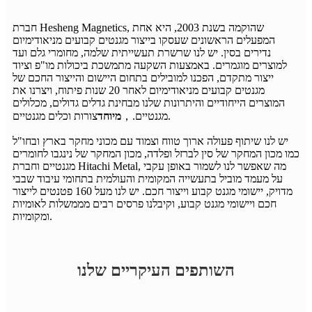
חברת Hesheng Magnetics, שהוקמה בשנת 2003, היא אחת
המפעלים הראשונים שעסקו בייצור מגנטים קבועים מניאודימיום
נדירים בסין. יש לנו שרשרת תעשייתית שלמה, מחומרי גלם ועד
למוצרים מוגמרים. באמצעות השקעה מתמשכת ביכולות מו"פ וציוד
ייצור מתקדם, הפכנו למובילים בתחום היישום והייצור החכם של
מגנטים קבועים מניאודימיום לאחר 20 שנות פיתוח, ויצרנו את
המוצרים הייחודיים והיתרונות שלנו מבחינת גדלים גדולים, מכלולים
צורות וכלים מגנטיים.
מגנטיים.
，
מיוחד
יש לנו שיתוף פעולה ארוך טווח וצמוד עם מכוני מחקר בארץ ובחו"ל
כמו מכון המחקר של סין לברזל ופלדה, מכון המחקר של נינגבו לחומרים
מגנטיים וחברת Hitachi Metal, מה שאפשר לנו לשמור באופן עקבי
על מעמד מוביל בתעשייה המקומית והעולמית בתחומי עיבוד שבבי
מדויק, יישומי מגנט קבוע וייצור חכם. יש לנו מעל 160 פטנטים לייצור
חכם ויישומי מגנט קבוע, וקיבלנו פרסים רבים מממשלות לאומיות
ומקומיות.
השותפים העיקריים שלנו