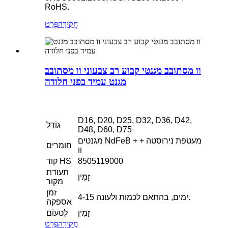
RoHS.
חֲקִירָה
פְּרָט
וו מסתובב מגנטי קבוע רב צבעוני וו מסתובב
מגנט עמיד בפני חלודה
D16, D20, D25, D32, D36, D42,
גוֹדֶל
D48, D60, D75
מגנטים NdFeB + מעטפת נירוסטה +
חומרים
וו
8505119000
קוד HS
תעודת
זָמִין
מקור
זמן
4-15 ימים, בהתאם לכמות ולעונה.
אספקה
זָמִין
לִטעוֹם
חֲקִירָה
פְּרָט