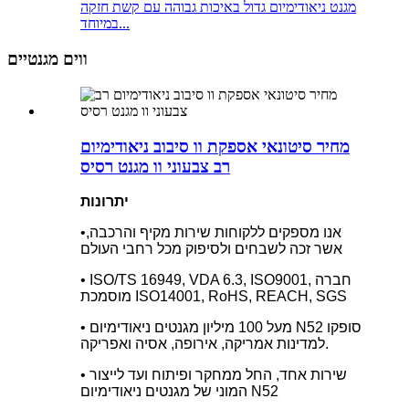
מגנט ניאודימיום גדול באיכות גבוהה עם קשת חזקה
במיוחד...
ווים מגנטיים
מחיר סיטונאי אספקת וו סיבוב ניאודימיום
רב צבעוני וו מגנט רסיס
יתרונות
•אנו מספקים ללקוחות שירות מקיף והרכבה,
אשר זכה לשבחים ולסיפוק מכל רחבי העולם
• ISO/TS 16949, VDA 6.3, ISO9001, חברה
מוסמכת ISO14001, RoHS, REACH, SGS
• מעל 100 מיליון מגנטים ניאודימיום N52 סופקו
למדינות אמריקה, אירופה, אסיה ואפריקה.
• שירות אחד, החל ממחקר ופיתוח ועד לייצור
המוני של מגנטים ניאודימיום N52