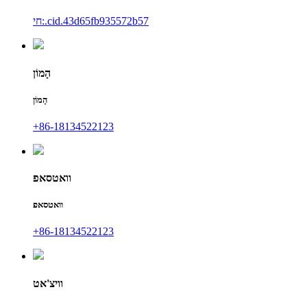
חי:.cid.43d65fb935572b57
הָמוֹן
הָמוֹן
+86-18134522123
וואטסאפ
וואטסאפ
+86-18134522123
וויצ'אט