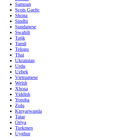
Samoan
Scots Gaelic
Shona
Sindhi
Sundanese
Swahili
Tajik
Tamil
Telugu
Thai
Ukrainian
Urdu
Uzbek
Vietnamese
Welsh
Xhosa
Yiddish
Yoruba
Zulu
Kinyarwanda
Tatar
Oriya
Turkmen
Uyghur