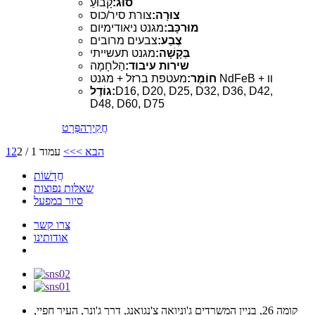
סוּג:
קָבוּעַ
צוּרָה:
צורת סיר/כוס
מוּרכָּב:
מגנט ניאודימיום
צֶבַע:
צבעים מרובים
בַּקָשָׁה:
מגנט תעשייתי
שירות עיבוד:
הַלחָמָה
מעטפת ברזל + מגנט NdFeB + וו
חוֹמֶר:
D16, D20, D25, D32, D36, D42,
גוֹדֶל:
D48, D60, D75
חֲקִירָה
פְּרָט
הבא >
>>
עמוד 1 / 2
2
1
חֲדָשׁוֹת
שאלות נפוצות
סיור במפעל
צרו קשר
אודותינו
קומה 26, בניין המשרדים ג'וניואה צ'נגואנג, דרך ג'ונר, העיר חפיי,