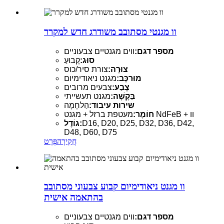
וו מגנטי מסתובב משודרג חדש למקרר
מספר דגם:
ווים מגנטיים צבעוניים
סוּג:
קָבוּעַ
צוּרָה:
צורת סיר/כוס
מוּרכָּב:
מגנט ניאודימיום
צֶבַע:
צבעים מרובים
בַּקָשָׁה:
מגנט תעשייתי
שירות עיבוד:
הַלחָמָה
מעטפת ברזל + מגנט NdFeB + וו
חוֹמֶר:
D16, D20, D25, D32, D36, D42,
גוֹדֶל:
D48, D60, D75
חֲקִירָה
פְּרָט
וו מגנט ניאודימיום קבוע צבעוני מסתובב
בהתאמה אישית
מספר דגם:
ווים מגנטיים צבעוניים