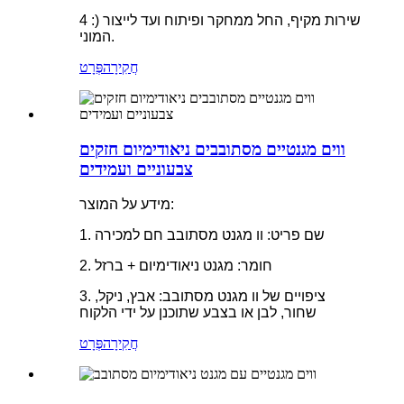
4 :) שירות מקיף, החל ממחקר ופיתוח ועד לייצור
המוני.
חֲקִירָה
פְּרָט
ווים מגנטיים מסתובבים ניאודימיום חזקים
צבעוניים ועמידים
מידע על המוצר:
1. שם פריט: וו מגנט מסתובב חם למכירה
2. חומר: מגנט ניאודימיום + ברזל
3. ציפויים של וו מגנט מסתובב: אבץ, ניקל,
שחור, לבן או בצבע שתוכנן על ידי הלקוח
חֲקִירָה
פְּרָט