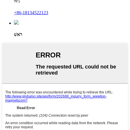
ג'ודי
+86-18134522123
רֹאשׁ