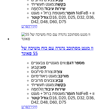
בַּקָשָׁה:
מגנט תעשייתי
שירות עיבוד:
הַלחָמָה
מעטפת ברזל + מגנט NdFeB + וו
חוֹמֶר:
D16, D20, D25, D32, D36,
גודל קוטר:
D42, D48, D60, D75
חֲקִירָה
פְּרָט
וו מגנט מסתובב נדנדה עם כוח משיכה של
55 פאונד
מספר דגם:
ווים מגנטיים צבעוניים
סוּג:
קָבוּעַ
צוּרָה:
צורת סיר/כוס
מוּרכָּב:
מגנט ניאודימיום
צֶבַע:
צבעים מרובים
בַּקָשָׁה:
מגנט תעשייתי
שירות עיבוד:
הַלחָמָה
מעטפת ברזל + מגנט NdFeB + וו
חוֹמֶר:
D16, D20, D25, D32, D36,
גודל קוטר:
D42, D48, D60, D75
חֲקִירָה
פְּרָט